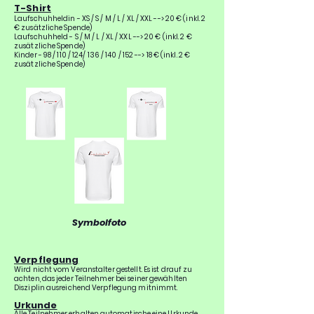
T-Shirt
Laufschuhheldin - XS / S / M / L / XL / XXL --> 20 € (
inkl.
2
€ zusätzliche Spende)
Laufschuhheld - S / M / L / XL / XXL --> 20 € (
inkl.
2 €
zusätzliche Spende)
Kinder
- 98 / 110 / 124/ 136 / 140 / 152 --> 18 € (inkl. 2 €
zusätzliche Spende)
Symbolfoto
Verpflegung
Wird nicht vom Veranstalter gestellt. Es ist drauf zu
achten, das jeder Teilnehmer bei seiner
gewählten
Disziplin ausreichend Verpflegung mitnimmt.
Urkunde
Alle Teilnehmer erhalten automatische eine Urkunde