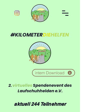
#KILOMETER
DIE
HELFEN
intern Download
2.
virtuelles
Spendenevent des
Laufschuhhelden e.V.
aktuell 244 Teilnehmer