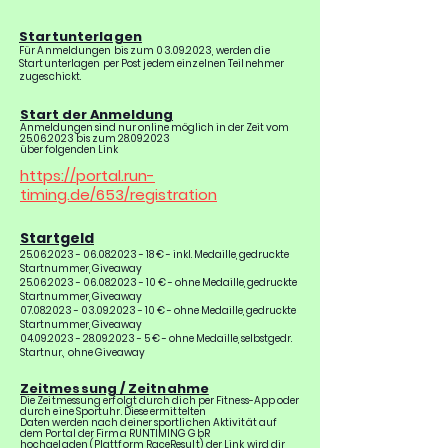
Startunterlagen
Für Anmeldungen bis zum
03.09.2023
, werden die
Startunterlagen per Post jedem einzelnen T
eilnehmer
zugeschickt.
Start der Anmeldung
Anmeldungen
sind nur online möglich in der Zeit vom
25.06.2023
bis zum
28.09.2023
ü
ber folgenden Link
https://portal.run-
timing.de/653/registratio
n
Startgeld
25.06.2023 - 06.08.2023
- 18 € - inkl. Medaille, gedruckte
Startnummer, Giveaway
25.06.2023 - 06.08.2023
- 10 € - ohne Medaille, gedruckte
Startnummer, Giveaway
07.08.2023 - 03.09.2023
- 10 € - ohne Medaille, gedruckte
Startnummer, Giveaway
04.09.2023 - 28.09.2023 - 5
€ - ohne Medaille, selbstgedr.
Startnur., ohne Giveaway
Zeitmessung / Zeitnahme
Die Zeitmessung erfolgt durch dich per Fitness-App oder
durch eine Sportuhr. Diese ermittelten
Daten werden nach deiner sportlichen Aktivität auf
dem Portal der Firma RUNTIMING GbR
hochgeladen (Plattform RaceResult), der Link wird dir