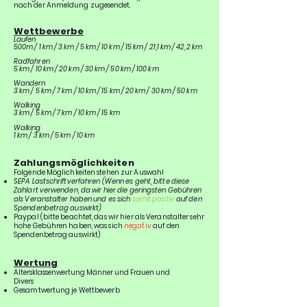
nach der Anmeldung zugesendet.
Wettbewerbe
Laufen
500m / 1 km / 3 km / 5 km / 10 km / 15 km / 21,1 km / 42,2 km
Radfahren
5 km / 10 km / 20 km / 30 km / 50 km / 100 km
Wandern
3 km / 5 km / 7 km / 10 km / 15 km / 20 km / 30 km / 50 km
Walking
3 km / 5 km / 7 km / 10 km / 15 km
Walking
1 km / 3 km / 5 km / 10 km
Zahlungsmöglichkeiten
Folgende Möglichkeiten stehen zur Auswahl
SEPA Lastschriftverfahren (Wenn es geht, bitte diese
Zahlart verwenden, da wir hier die
geringsten Gebühren
als Veranstalter haben und es sich
somit posi
tiv
auf den
Spendenbetrag auswirkt)
Paypal (bitte beachtet, das wir hier als Veranstalter sehr
hohe Gebühren haben, was sich
negativ
auf den
Spendenbetrag auswirkt)
Wertung
Altersklassenwertung Männer und Frauen und
Divers
Gesamtwertung je Wettbewerb