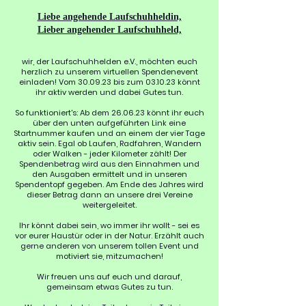
Liebe angehende Laufschuhheldin,
Lieber angehender Laufschuhheld,
wir, der Laufschuhhelden e.V., möchten euch
herzlich zu unserem virtuellen Spendenevent
einladen! Vom 30.09.23 bis zum 03.10.23 könnt
ihr aktiv werden und dabei Gutes tun.
So funktioniert's: Ab dem 26.06.23 könnt ihr euch
über den unten aufgeführten
Link eine
Startnummer kaufen und an einem der vier Tage
aktiv sein. Egal ob Laufen, Radfahren, Wandern
oder Walken - jeder Kilometer zählt! Der
Spendenbetrag wird aus den Einnahmen und
den Ausgaben ermittelt und in unseren
Spendentopf gegeben. Am Ende des Jahres wird
dieser Betrag dann an unsere drei Vereine
weitergeleitet.
Ihr könnt dabei sein, wo immer ihr wollt - sei es
vor eurer Haustür oder in der Natur. Erzählt auch
gerne anderen von unserem tollen Event und
motiviert sie, mitzumachen!
Wir freuen uns auf euch und darauf,
gemeinsam etwas Gutes zu tun.